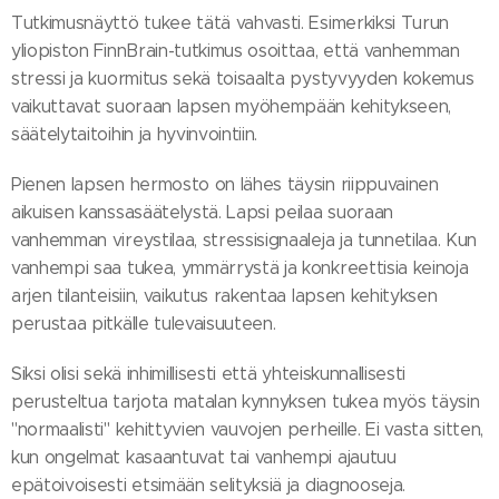
Tutkimusnäyttö tukee tätä vahvasti. Esimerkiksi Turun
yliopiston FinnBrain-tutkimus osoittaa, että vanhemman
stressi ja kuormitus sekä toisaalta pystyvyyden kokemus
vaikuttavat suoraan lapsen myöhempään kehitykseen,
säätelytaitoihin ja hyvinvointiin.
Pienen lapsen hermosto on lähes täysin riippuvainen
aikuisen kanssasäätelystä. Lapsi peilaa suoraan
vanhemman vireystilaa, stressisignaaleja ja tunnetilaa. Kun
vanhempi saa tukea, ymmärrystä ja konkreettisia keinoja
arjen tilanteisiin, vaikutus rakentaa lapsen kehityksen
perustaa pitkälle tulevaisuuteen.
Siksi olisi sekä inhimillisesti että yhteiskunnallisesti
perusteltua tarjota matalan kynnyksen tukea myös täysin
"normaalisti" kehittyvien vauvojen perheille. Ei vasta sitten,
kun ongelmat kasaantuvat tai vanhempi ajautuu
epätoivoisesti etsimään selityksiä ja diagnooseja.