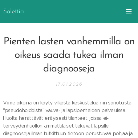
Salettia
Pienten lasten vanhemmilla on
oikeus saada tukea ilman
diagnooseja
17.01.2026
Viime aikoina on käyty vilkasta keskustelua niin sanotuista
"pseudohoidoista" vauva- ja lapsiperheiden palveluissa.
Huolta herättävät erityisesti tilanteet, joissa ei-
terveydenhuollon ammattilaiset tekevät lapsille
diagnooseja ilman tutkittuun tietoon perustuvaa pohjaa ja