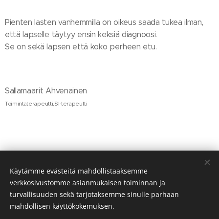
Pienten lasten vanhemmilla on oikeus saada tukea ilman,
että lapselle täytyy ensin keksiä diagnoosi.
Se on sekä lapsen että koko perheen etu.
Sallamaarit Ahvenainen
Toimintaterapeutti,SI-terapeutti
Share
Käytämme evästeitä mahdollistaaksemme
verkkosivustomme asianmukaisen toiminnan ja
turvallisuuden sekä tarjotaksemme sinulle parhaan
mahdollisen käyttökokemuksen.