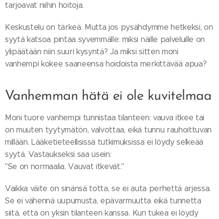
tarjoavat niihin hoitoja.
Keskustelu on tärkeä. Mutta jos pysähdymme hetkeksi, on
syytä katsoa pintaa syvemmälle: miksi näille palveluille on
ylipäätään niin suuri kysyntä? Ja miksi sitten moni
vanhempi kokee saaneensa hoidoista merkittävää apua?
Vanhemman hätä ei ole kuvitelmaa
Moni tuore vanhempi tunnistaa tilanteen: vauva itkee tai
on muuten tyytymätön, valvottaa, eikä tunnu rauhoittuvan
millään. Lääketieteellisissä tutkimuksissa ei löydy selkeää
syytä. Vastaukseksi saa usein:
"Se on normaalia. Vauvat itkevät."
Vaikka väite on sinänsä totta, se ei auta perhettä arjessa.
Se ei vähennä uupumusta, epävarmuutta eikä tunnetta
siitä, että on yksin tilanteen kanssa. Kun tukea ei löydy