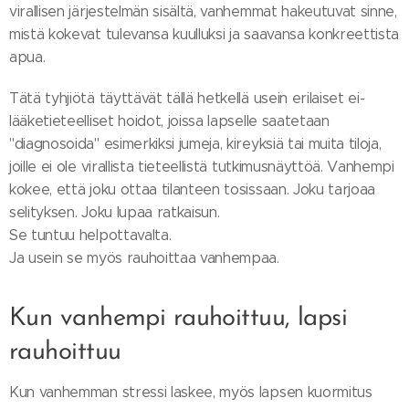
virallisen järjestelmän sisältä, vanhemmat hakeutuvat sinne,
mistä kokevat tulevansa kuulluksi ja saavansa konkreettista
apua.
Tätä tyhjiötä täyttävät tällä hetkellä usein erilaiset ei-
lääketieteelliset hoidot, joissa lapselle saatetaan
"diagnosoida" esimerkiksi jumeja, kireyksiä tai muita tiloja,
joille ei ole virallista tieteellistä tutkimusnäyttöä. Vanhempi
kokee, että joku ottaa tilanteen tosissaan. Joku tarjoaa
selityksen. Joku lupaa ratkaisun.
Se tuntuu helpottavalta.
Ja usein se myös rauhoittaa vanhempaa.
Kun vanhempi rauhoittuu, lapsi
rauhoittuu
Kun vanhemman stressi laskee, myös lapsen kuormitus