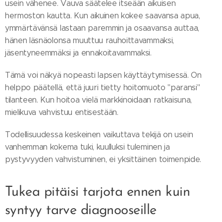
usein vähenee. Vauva säätelee itseään aikuisen
hermoston kautta. Kun aikuinen kokee saavansa apua,
ymmärtävänsä lastaan paremmin ja osaavansa auttaa,
hänen läsnäolonsa muuttuu rauhoittavammaksi,
jäsentyneemmäksi ja ennakoitavammaksi.
Tämä voi näkyä nopeasti lapsen käyttäytymisessä. On
helppo päätellä, että juuri tietty hoitomuoto "paransi"
tilanteen. Kun hoitoa vielä markkinoidaan ratkaisuna,
mielikuva vahvistuu entisestään.
Todellisuudessa keskeinen vaikuttava tekijä on usein
vanhemman kokema tuki, kuulluksi tuleminen ja
pystyvyyden vahvistuminen, ei yksittäinen toimenpide.
Tukea pitäisi tarjota ennen kuin
syntyy tarve diagnooseille