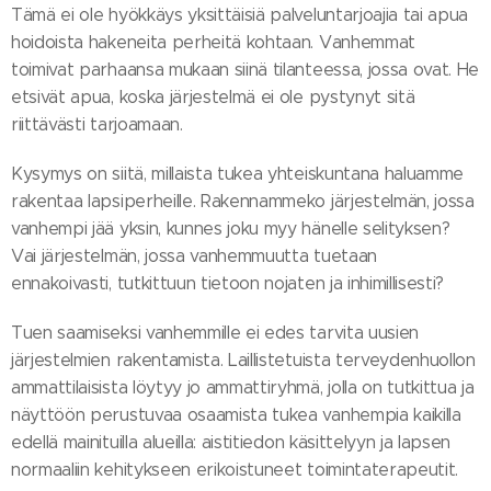
Tämä ei ole hyökkäys yksittäisiä palveluntarjoajia tai apua
hoidoista hakeneita perheitä kohtaan. Vanhemmat
toimivat parhaansa mukaan siinä tilanteessa, jossa ovat. He
etsivät apua, koska järjestelmä ei ole pystynyt sitä
riittävästi tarjoamaan.
Kysymys on siitä, millaista tukea yhteiskuntana haluamme
rakentaa lapsiperheille. Rakennammeko järjestelmän, jossa
vanhempi jää yksin, kunnes joku myy hänelle selityksen?
Vai järjestelmän, jossa vanhemmuutta tuetaan
ennakoivasti, tutkittuun tietoon nojaten ja inhimillisesti?
Tuen saamiseksi vanhemmille ei edes tarvita uusien
järjestelmien rakentamista. Laillistetuista terveydenhuollon
ammattilaisista löytyy jo ammattiryhmä, jolla on tutkittua ja
näyttöön perustuvaa osaamista tukea vanhempia kaikilla
edellä mainituilla alueilla: aistitiedon käsittelyyn ja lapsen
normaaliin kehitykseen erikoistuneet toimintaterapeutit.