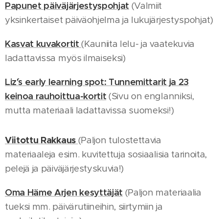
Papunet päiväjärjestyspohjat
(Valmiit
yksinkertaiset päiväohjelma ja lukujärjestyspohjat)
Kasvat kuvakortit
(Kauniita lelu- ja vaatekuvia
ladattavissa myös ilmaiseksi)
Liz´'s early learning spot: Tunnemittarit ja 23
keinoa rauhoittua-kortit
(Sivu on englanniksi,
mutta materiaali ladattavissa suomeksi!)
Viitottu Rakkaus
(Paljon tulostettavia
materiaaleja esim. kuvitettuja sosiaalisia tarinoita,
pelejä ja päiväjärjestyskuvia!)
Oma Häme Arjen kesyttäjät
(Paljon materiaalia
tueksi mm. päivärutiineihin, siirtymiin ja