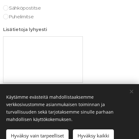
Sähköpostitse
Puhelimitse
Lisätietoja lyhyesti
Lähetä
Käytämme evästeitä mahdollistaaksemme
verkkosivustomme asianmukaisen toiminnan ja
turvallisuuden sekä tarjotaksemme sinulle parhaan
mahdollisen käyttökokemuksen.
© Salettia Kuntoutuspalvelut Oy 2024
Hyväksy vain tarpeelliset
Hyväksy kaikki